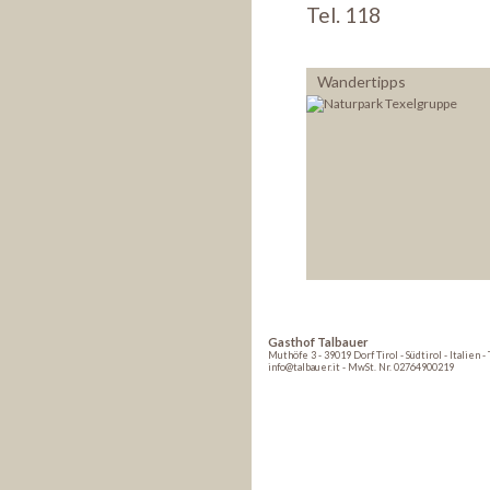
Tel. 118
Wandertipps
Gasthof Talbauer
Muthöfe 3 - 39019 Dorf Tirol - Südtirol - Italien -
info@talbauer.it - MwSt. Nr. 02764900219